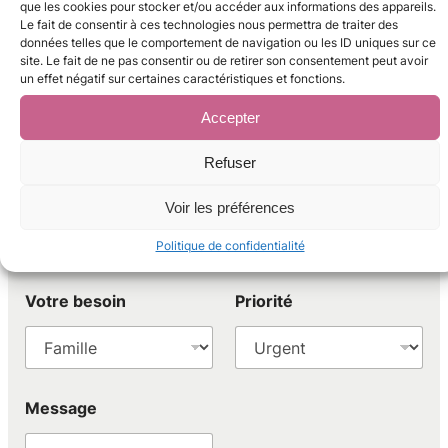
que les cookies pour stocker et/ou accéder aux informations des appareils.
Le fait de consentir à ces technologies nous permettra de traiter des
données telles que le comportement de navigation ou les ID uniques sur ce
site. Le fait de ne pas consentir ou de retirer son consentement peut avoir
un effet négatif sur certaines caractéristiques et fonctions.
Une question ? Un renseignement ?
Accepter
Contactez nous
Refuser
b
Nom
*
E-mail
*
e
Voir les préférences
s
o
Politique de confidentialité
i
n
P
Votre besoin
Priorité
r
i
o
r
i
t
Message
é
*