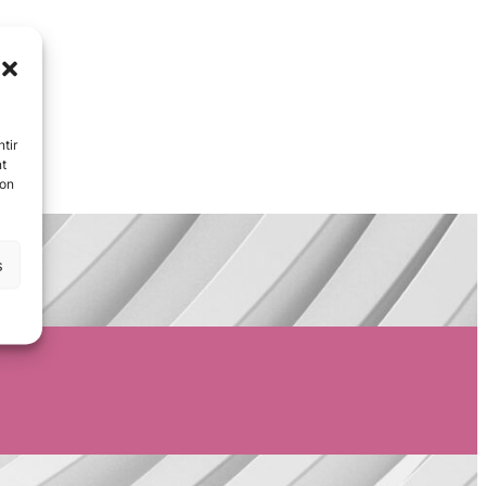
tir
nt
son
s