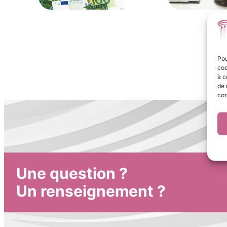
Pou
coo
à c
de 
con
Une question ?
Un renseignement ?